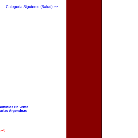
Categoria Siguiente (Salud) >>
ominios En Venta
strias Argentinas
pal]