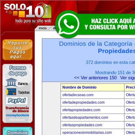
Dominios de la Categoría 
Propiedade
372 dominios en esta cat
Mostrando 151 de 3
<< Ver anteriores 150
Ver sig
Nombre de Dominio
Prec
ofertadecasas.com
Ofert
ofertadepropiedades.com
Ofert
ofertapropiedades.com
Ofert
ofertasdeapartamentos.com
Ofert
ofertaspropiedades.com
Ofert
operacionesinmobiliarias.com
Ofert