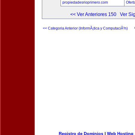
propiedadesrioprimero.com
Ofert
<< Ver Anteriores 150
Ver Si
<< Categoria Anterior (InformÃ¡tica y ComputaciÃ³n)
Registro de Dominios
|
Web Hosting