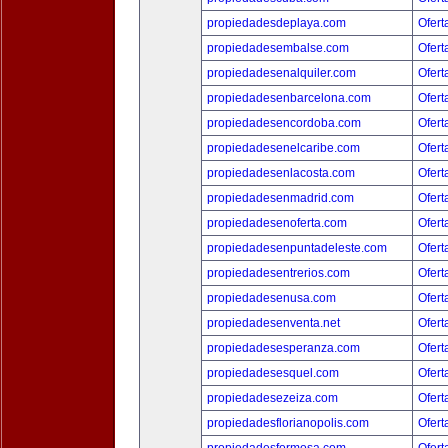
propiedadesdeplaya.com
Ofert
propiedadesembalse.com
Ofert
propiedadesenalquiler.com
Ofert
propiedadesenbarcelona.com
Ofert
propiedadesencordoba.com
Ofert
propiedadesenelcaribe.com
Ofert
propiedadesenlacosta.com
Ofert
propiedadesenmadrid.com
Ofert
propiedadesenoferta.com
Ofert
propiedadesenpuntadeleste.com
Ofert
propiedadesentrerios.com
Ofert
propiedadesenusa.com
Ofert
propiedadesenventa.net
Ofert
propiedadesesperanza.com
Ofert
propiedadesesquel.com
Ofert
propiedadesezeiza.com
Ofert
propiedadesflorianopolis.com
Ofert