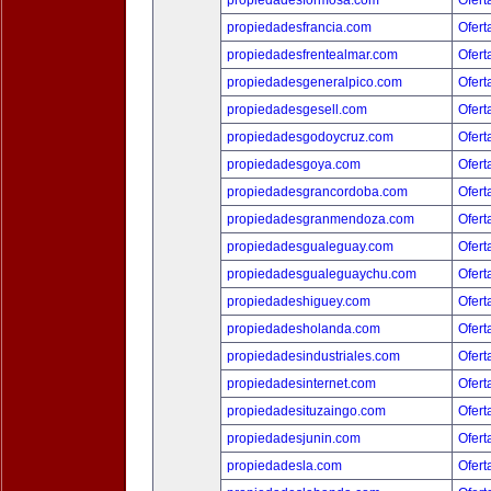
propiedadesformosa.com
Ofert
propiedadesfrancia.com
Ofert
propiedadesfrentealmar.com
Ofert
propiedadesgeneralpico.com
Ofert
propiedadesgesell.com
Ofert
propiedadesgodoycruz.com
Ofert
propiedadesgoya.com
Ofert
propiedadesgrancordoba.com
Ofert
propiedadesgranmendoza.com
Ofert
propiedadesgualeguay.com
Ofert
propiedadesgualeguaychu.com
Ofert
propiedadeshiguey.com
Ofert
propiedadesholanda.com
Ofert
propiedadesindustriales.com
Ofert
propiedadesinternet.com
Ofert
propiedadesituzaingo.com
Ofert
propiedadesjunin.com
Ofert
propiedadesla.com
Ofert