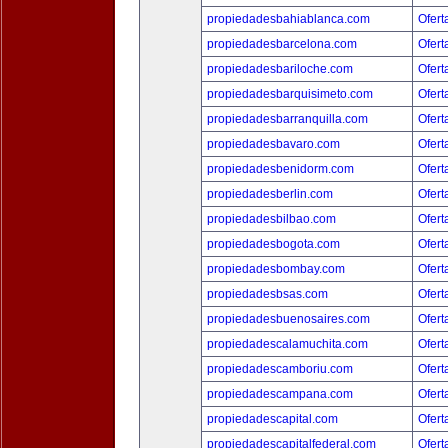
propiedadesbahiablanca.com
Ofert
propiedadesbarcelona.com
Ofert
propiedadesbariloche.com
Ofert
propiedadesbarquisimeto.com
Ofert
propiedadesbarranquilla.com
Ofert
propiedadesbavaro.com
Ofert
propiedadesbenidorm.com
Ofert
propiedadesberlin.com
Ofert
propiedadesbilbao.com
Ofert
propiedadesbogota.com
Ofert
propiedadesbombay.com
Ofert
propiedadesbsas.com
Ofert
propiedadesbuenosaires.com
Ofert
propiedadescalamuchita.com
Ofert
propiedadescamboriu.com
Ofert
propiedadescampana.com
Ofert
propiedadescapital.com
Ofert
propiedadescapitalfederal.com
Ofert