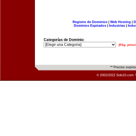
Registro de Dominios
|
Web Hosting
|
D
Dominios Expirados
|
Industrias
|
Indu
Categorías de Dominio:
[Pág. princi
** Precios expre
© 2002/2022 Solo10.com