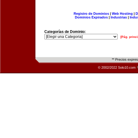
Registro de Dominios
|
Web Hosting
|
D
Dominios Expirados
|
Industrias
|
Indu
Categorías de Dominio:
[Pág. princi
** Precios expre
© 2002/2022 Solo10.com