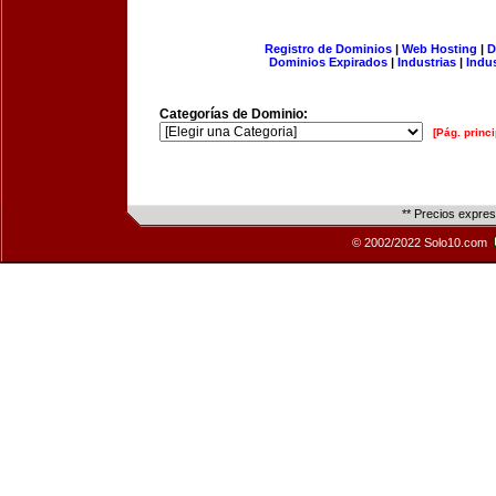
Registro de Dominios
|
Web Hosting
|
D
Dominios Expirados
|
Industrias
|
Indu
Categorías de Dominio:
[Pág. princi
** Precios expre
© 2002/2022 Solo10.com