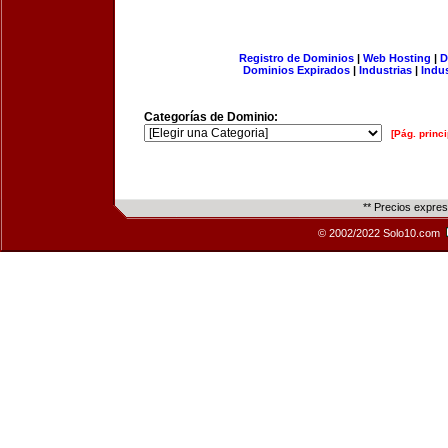
Registro de Dominios
|
Web Hosting
|
D
Dominios Expirados
|
Industrias
|
Indu
Categorías de Dominio:
[Pág. princi
** Precios expre
© 2002/2022 Solo10.com