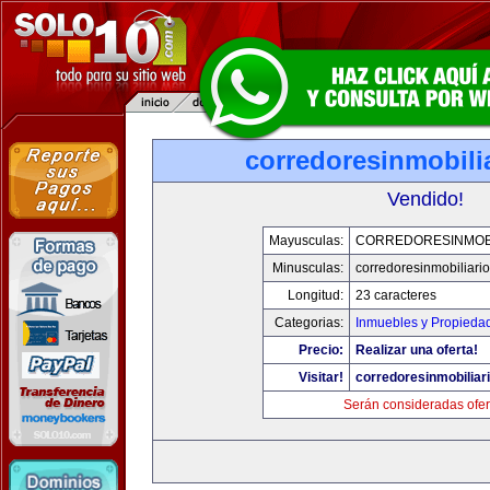
corredoresinmobili
Vendido!
Mayusculas:
CORREDORESINMOBI
Minusculas:
corredoresinmobiliari
Longitud:
23 caracteres
Categorias:
Inmuebles y Propieda
Precio:
Realizar una oferta!
Visitar!
corredoresinmobiliar
Serán consideradas ofer