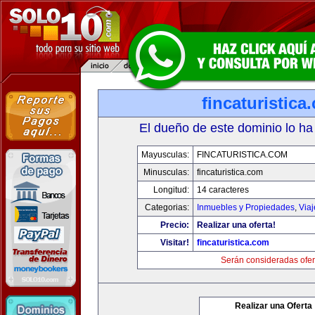
fincaturistica
El dueño de este dominio lo ha
Mayusculas:
FINCATURISTICA.COM
Minusculas:
fincaturistica.com
Longitud:
14 caracteres
Categorias:
Inmuebles y Propiedades
,
Via
Precio:
Realizar una oferta!
Visitar!
fincaturistica.com
Serán consideradas ofer
Realizar una Oferta