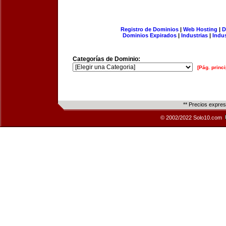
Registro de Dominios
|
Web Hosting
|
D
Dominios Expirados
|
Industrias
|
Indu
Categorías de Dominio:
[Pág. princi
** Precios expre
© 2002/2022 Solo10.com