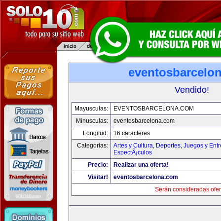
eventosbarcelo
Vendido!
Mayusculas:
EVENTOSBARCELONA.COM
Minusculas:
eventosbarcelona.com
Longitud:
16 caracteres
Categorias:
Artes y Cultura
,
Deportes
,
Juegos y Entr
EspectÃ¡culos
Precio:
Realizar una oferta!
Visitar!
eventosbarcelona.com
Serán consideradas ofer