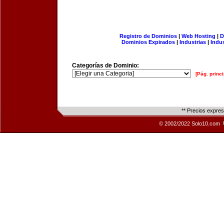
Registro de Dominios
|
Web Hosting
|
D
Dominios Expirados
|
Industrias
|
Indu
Categorías de Dominio:
[Pág. princi
** Precios expre
© 2002/2022 Solo10.com