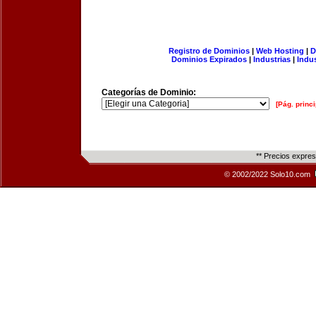
Registro de Dominios
|
Web Hosting
|
D
Dominios Expirados
|
Industrias
|
Indu
Categorías de Dominio:
[Pág. princi
** Precios expre
© 2002/2022 Solo10.com