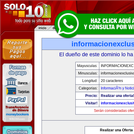
informacionexclu
El dueño de este dominio lo ha
Mayusculas:
INFORMACIONEXC
Minusculas:
informacionexclusi
Longitud:
20 caracteres
Categorias:
InformaciÃ³n y Notic
Precio:
Realizar una oferta
Visitar!
informacionexclus
Serán consideradas ofer
Realizar una Oferta