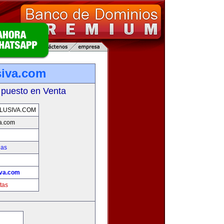
siva.com
 puesto en Venta
LUSIVA.COM
va.com
ias
!
iva.com
tas