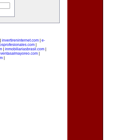
|
invertireninternet.com
|
e-
iosprofesionales.com
|
om
|
inmobiliariasbrasil.com
|
|
ventasalmayoreo.com
|
om
|