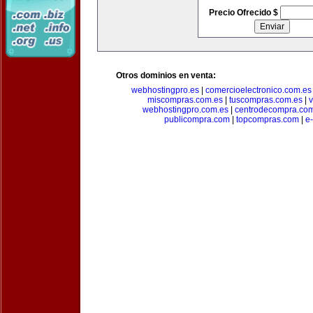
Precio Ofrecido $
Otros dominios en venta:
webhostingpro.es
|
comercioelectronico.com.es
miscompras.com.es
|
tuscompras.com.es
|
v
webhostingpro.com.es
|
centrodecompra.co
publicompra.com
|
topcompras.com
|
e