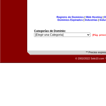
Registro de Dominios
|
Web Hosting
|
D
Dominios Expirados
|
Industrias
|
Indu
Categorías de Dominio:
[Pág. princi
** Precios expre
© 2002/2022 Solo10.com