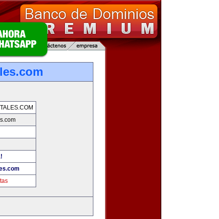
les.com
TALES.COM
es.com
!
les.com
tas