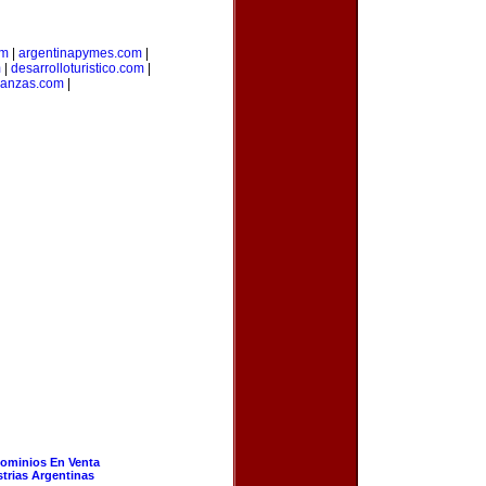
om
|
argentinapymes.com
|
m
|
desarrolloturistico.com
|
nanzas.com
|
ominios En Venta
strias Argentinas