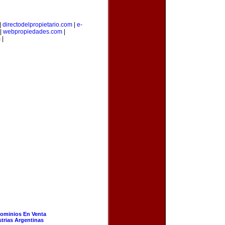
|
directodelpropietario.com
|
e-
|
webpropiedades.com
|
m
|
ominios En Venta
strias Argentinas