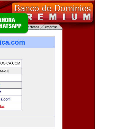
ica.com
OGICA.COM
a.com
d
!
ca.com
tas