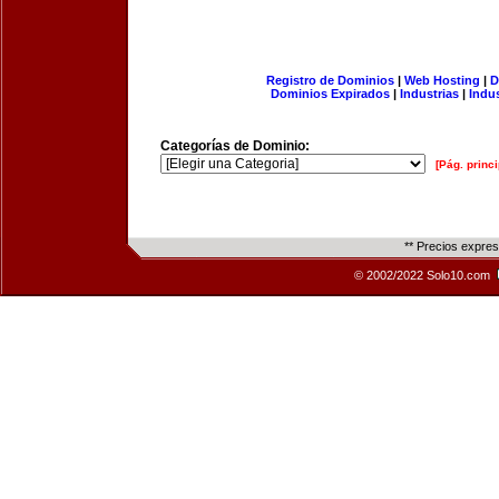
Registro de Dominios
|
Web Hosting
|
D
Dominios Expirados
|
Industrias
|
Indu
Categorías de Dominio:
[Pág. princi
** Precios expre
© 2002/2022 Solo10.com