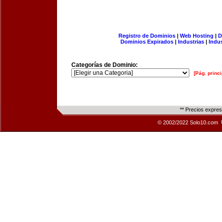
Registro de Dominios
|
Web Hosting
|
D
Dominios Expirados
|
Industrias
|
Indu
Categorías de Dominio:
[Pág. princi
** Precios expre
© 2002/2022 Solo10.com